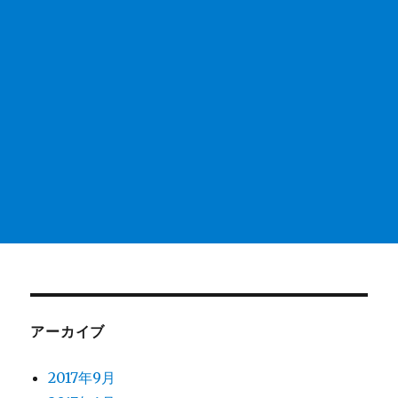
アーカイブ
2017年9月