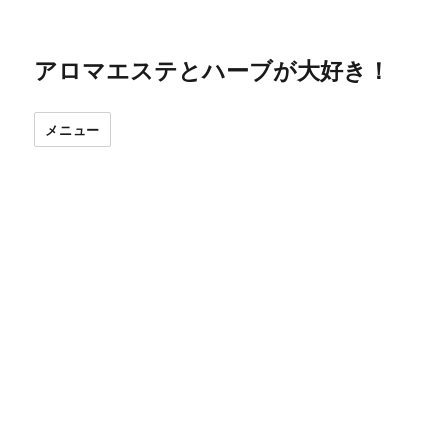
アロマエステとハーブが大好き！
メニュー