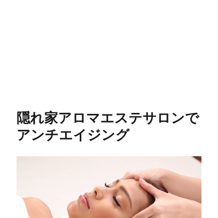
隠れ家アロマエステサロンで
アンチエイジング