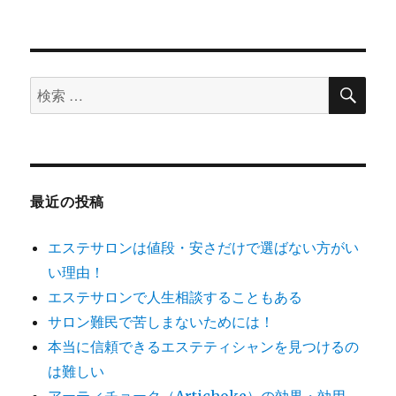
シ
投
稿:
ョ
ン
検
検
索
索
対
象:
最近の投稿
エステサロンは値段・安さだけで選ばない方がい
い理由！
エステサロンで人生相談することもある
サロン難民で苦しまないためには！
本当に信頼できるエステティシャンを見つけるの
は難しい
アーティチョーク（Artichoke）の効果・効用