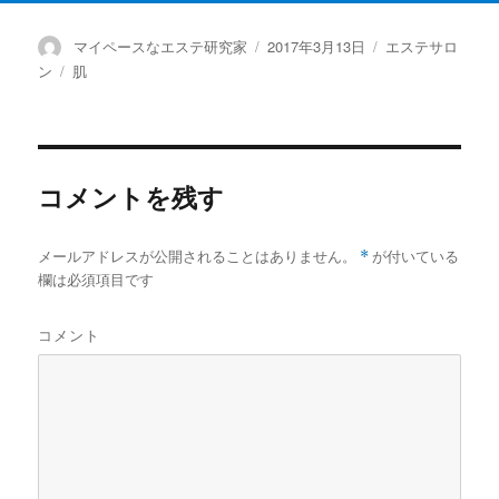
投
マイペースなエステ研究家
投
2017年3月13日
カ
エステサロ
稿
稿
テ
ン
タ
肌
者
日:
ゴ
グ
リ
ー
コメントを残す
メールアドレスが公開されることはありません。
*
が付いている
欄は必須項目です
コメント