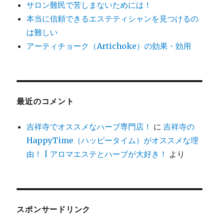
サロン難民で苦しまないためには！
ー
ジ
本当に信頼できるエステティシャンを見つけるの
と
は難しい
ブ
アーティチョーク（Artichoke）の効果・効用
ロ
グ
を
チ
ェ
ッ
最近のコメント
ク
し
吉祥寺でオススメなハーブ専門店！
に
吉祥寺の
よ
う！
HappyTime（ハッピータイム）がオススメな理
に
由！ | アロマエステとハーブが大好き！
より
スポンサードリンク