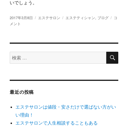
いでしょう。
投
2017年3月8日
カ
エステサロン
タ
エステティシャン
,
ブログ
【重
コ
稿
メント
テ
グ
要】
日:
ゴ
エ
リ
ス
ー
テ
サ
検
ロ
検
索
ン
索
選
対
び
を
象:
す
る
最近の投稿
な
ら、
エステサロンは値段・安さだけで選ばない方がい
ホ
ー
い理由！
ム
エステサロンで人生相談することもある
ペ